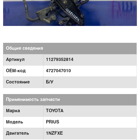
Общие сведения
Артикул
11279352814
OEM-код
4727047010
Состояние
Б/У
Применимость запчасти
Марка
TOYOTA
Модель
PRIUS
Двигатель
1NZFXE