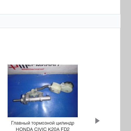
Главный тормозной цилиндр
Глав
HONDA CIVIC K20A FD2
MMC