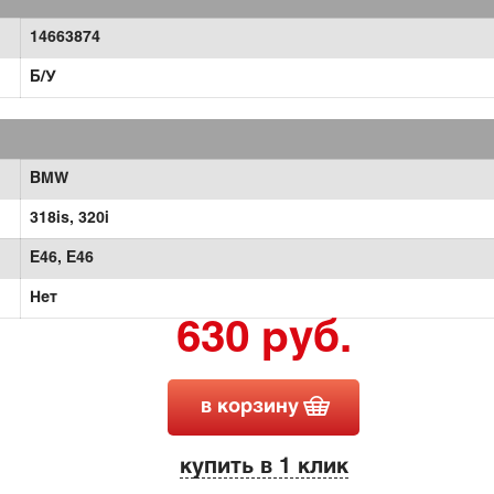
14663874
Б/У
BMW
318is,
320i
E46,
Е46
Нет
630 руб.
в корзину
купить в 1 клик