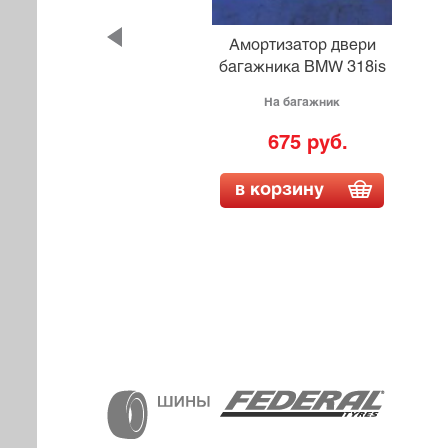
и
Амортизатор двери
AUREL
багажника BMW 318is
На багажник
675 руб.
в корзину