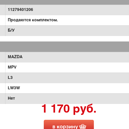
11279401206
Продаются комплектом.
Б/У
MAZDA
MPV
L3
LW3W
Нет
1 170 руб.
в корзину