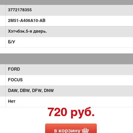
3772178355
2M51-A406A10-AB
Хэтчбэк.5-я дверь.
Б/У
FORD
FOCUS
DAW,
DBW,
DFW,
DNW
Нет
720 руб.
в корзину