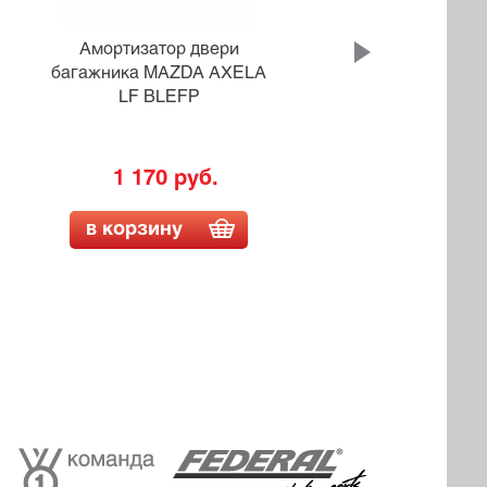
Амортизатор двери
багажника MAZDA AXELA
баг
LF BLEFP
CR
1 170 руб.
в корзину