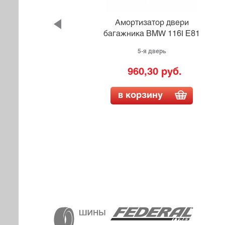
и
Амортизатор двери
50
багажника BMW 116I E81
5-я дверь
960,30 руб.
в корзину