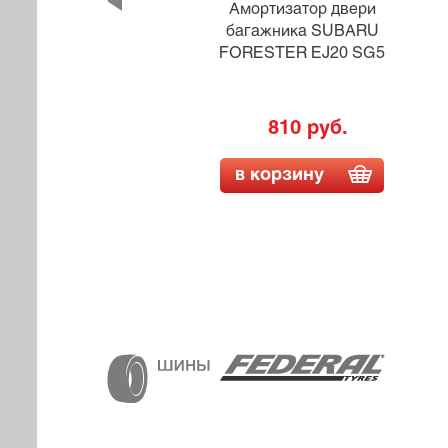
и
Амортизатор двери
NDEO
багажника SUBARU
FORESTER EJ20 SG5
810 руб.
в корзину