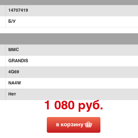
14707419
Б/У
MMC
GRANDIS
4G69
NA4W
Нет
1 080 руб.
в корзину