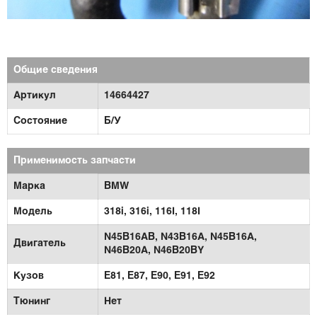
Общие сведения
Артикул
14664427
Состояние
Б/У
Применимость запчасти
Марка
BMW
Модель
318i,
316i,
116I,
118I
N45B16AB,
N43B16A,
N45B16A,
Двигатель
N46B20A,
N46B20BY
Кузов
E81,
E87,
E90,
E91,
E92
Тюнинг
Нет