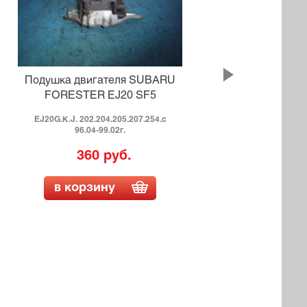
Подушка двигателя SUBARU
Под
FORESTER EJ20 SF5
EJ20G.K.J. 202.204.205.207.254.с
96.04-99.02г.
360 руб.
в корзину