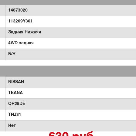
14873020
113209Y301
Задняя Нижняя
4WD задняя
Б/У
NISSAN
TEANA
QR25DE
TNJ31
Нет