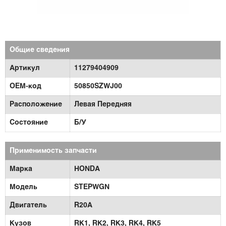
Общие сведения
Артикул
11279404909
OEM-код
50850SZWJ00
Расположение
Левая Передняя
Состояние
Б/У
Применимость запчасти
Марка
HONDA
Модель
STEPWGN
Двигатель
R20A
Кузов
RK1,
RK2,
RK3,
RK4,
RK5