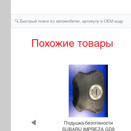
Похожие товары
ти
Подушка безопаности
W5R
SUBARU IMPREZA GD9