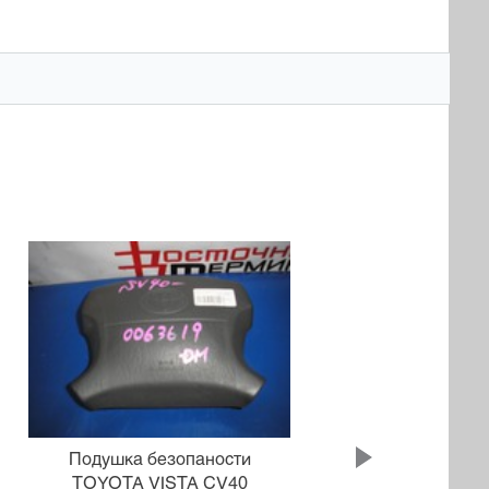
Подушка безопаности
П
TOYOTA VISTA CV40
PE