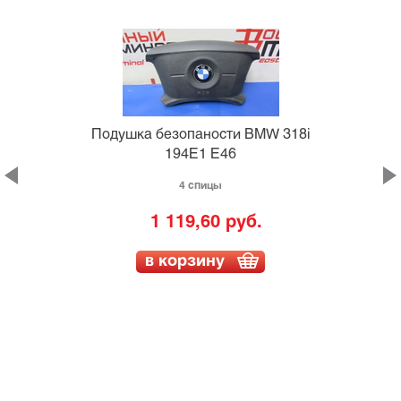
i
Подушка безопаности BMW 318i
194E1 E46
4 спицы
1 119,60 руб.
L
в корзину