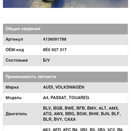
Общие сведения
Артикул
4136091788
OEM-код
8E0 927 317
Состояние
Б/У
Применимость запчасти
Марка
AUDI,
VOLKSWAGEN
Модель
A4,
PASSAT,
TOUAREG
BLV,
BGB,
BWE,
BFB,
BMV,
ALT,
AMX,
Двигатель
ATQ,
AWX,
BBG,
BGW,
BHW,
BJN,
BLF,
BLR,
BVY,
CAXA
8K2,
8ED,
8EC B6,
3B2, B5,
3B3,
3C2, B6,