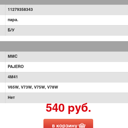
11279358343
пара.
Б/У
MMC
PAJERO
4M41
V65W,
V73W,
V75W,
V78W
Нет
540 руб.
в корзину