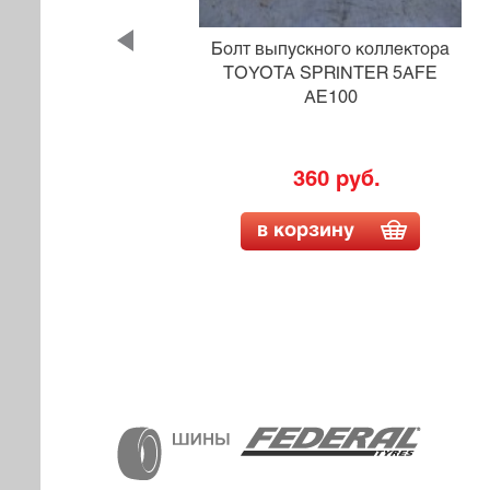
ктора
Болт выпускного коллектора
FXE
TOYOTA SPRINTER 5AFE
AE100
360 руб.
в корзину