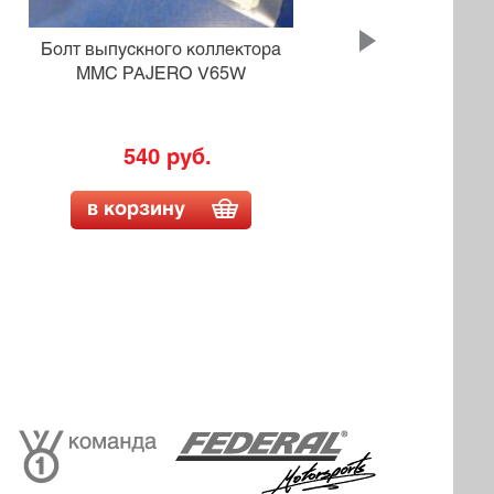
Болт выпускного коллектора
Болт
MMC PAJERO V65W
SU
540 руб.
в корзину