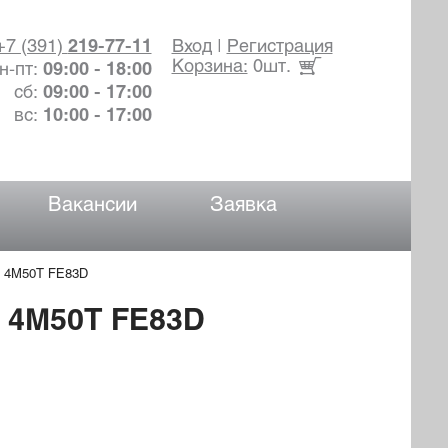
+7 (391)
219-77-11
Вход
|
Регистрация
Корзина:
0шт.
н-пт:
09:00 - 18:00
сб:
09:00 - 17:00
вс:
10:00 - 17:00
Вакансии
Заявка
 4M50T FE83D
 4M50T FE83D