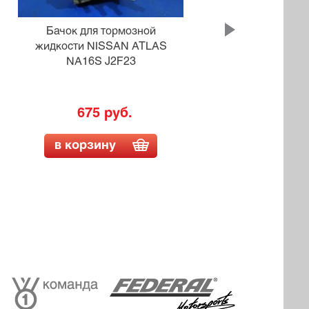
Бачок для тормозной
Б
жидкости NISSAN ATLAS
жид
NA16S J2F23
675 руб.
в корзину