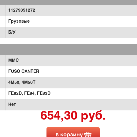
11279351272
Грузовые
Б/У
MMC
FUSO CANTER
4M50,
4M50T
FE82D,
FE84,
FE83D
Нет
654,30 руб.
в корзину