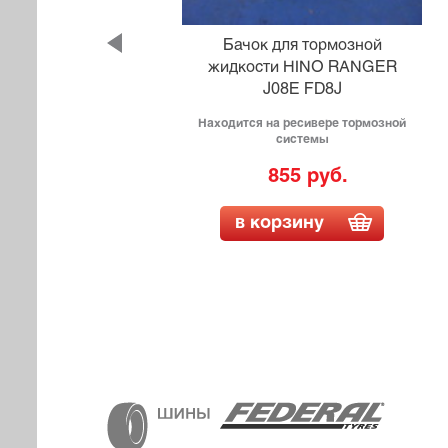
ой
Бачок для тормозной
SO
жидкости HINO RANGER
83D
J08E FD8J
Находится на ресивере тормозной
системы
855 руб.
в корзину