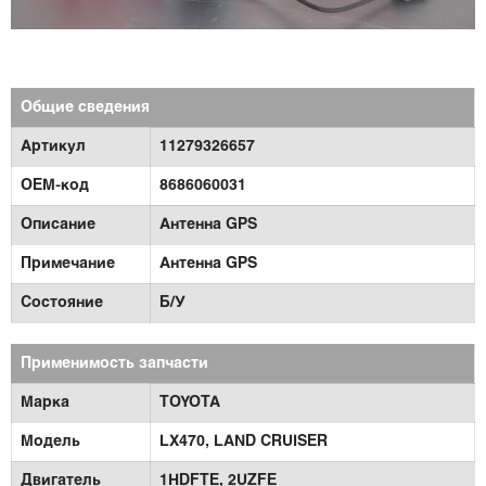
Общие сведения
Артикул
11279326657
OEM-код
8686060031
Описание
Антенна GPS
Примечание
Антенна GPS
Состояние
Б/У
Применимость запчасти
Марка
TOYOTA
Модель
LX470,
LAND CRUISER
Двигатель
1HDFTE,
2UZFE