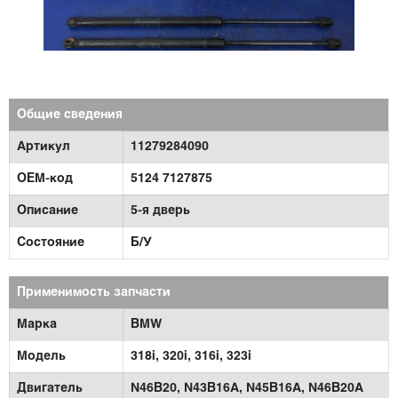
Общие сведения
Артикул
11279284090
OEM-код
5124 7127875
Описание
5-я дверь
Состояние
Б/У
Применимость запчасти
Марка
BMW
Модель
318i,
320i,
316i,
323i
Двигатель
N46B20,
N43B16A,
N45B16A,
N46B20A