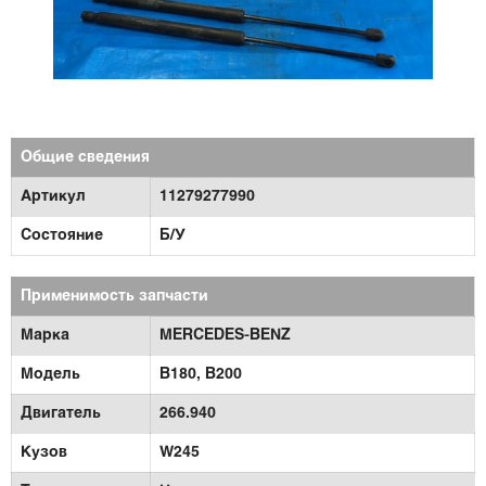
Общие сведения
Артикул
11279277990
Состояние
Б/У
Применимость запчасти
Марка
MERCEDES-BENZ
Модель
B180,
B200
Двигатель
266.940
Кузов
W245