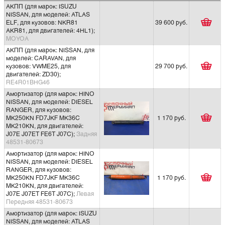
АКПП (для марок: ISUZU
NISSAN, для моделей: ATLAS
ELF, для кузовов: NKR81
39 600 руб.
AKR81, для двигателей: 4HL1);
MOYOA
АКПП (для марок: NISSAN, для
моделей: CARAVAN, для
кузовов: VWME25, для
29 700 руб.
двигателей: ZD30);
RE4R01BHG46
Амортизатор (для марок: HINO
NISSAN, для моделей: DIESEL
RANGER, для кузовов:
MK250KN FD7JKF MK36C
1 170 руб.
MK210KN, для двигателей:
J07E J07ET FE6T J07C);
Задняя
48531-80673
Амортизатор (для марок: HINO
NISSAN, для моделей: DIESEL
RANGER, для кузовов:
MK250KN FD7JKF MK36C
1 170 руб.
MK210KN, для двигателей:
J07E J07ET FE6T J07C);
Левая
Передняя 48531-80673
Амортизатор (для марок: ISUZU
NISSAN, для моделей: ATLAS