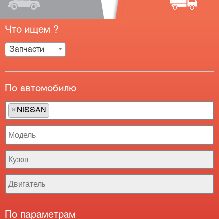
Что ищем ?
Запчасти
По автомобилю
×
NISSAN
По параметрам