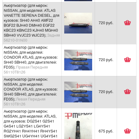
Амортизатор (для марок:
NISSAN, для моделей: ATLAS
VANETTE SERENA DIESEL, для
кузовов: SH40 AH40 AMF22
720 руб.
BGF22 BJH40 DMH40 EGF22
KBC23 KBNC23 KJH40 MGH40
SBH40 VVJC23 WJC23);
Задняя
56210-01N00
Амортизатор (для марок:
NISSAN, для моделей:
CONDOR ATLAS, для кузовов:
720 руб.
SH40 SBH40, для двигателей:
FD35);
Правая Передняя
56110T8126
Амортизатор (для марок:
NISSAN, для моделей:
CONDOR ATLAS, для кузовов:
720 руб.
SH40 SBH40, для двигателей:
FD35);
Левая Передняя
56110T8126
Амортизатор (для марок:
NISSAN, для моделей: ATLAS,
для кузовов: DG2S41 G2S41
G4S41 LG2YS41 LG4YS41
RG2YH41 RH4YH41 RH4YS41
675 руб.
SWG2S41 UG4YH41 UG4YS41