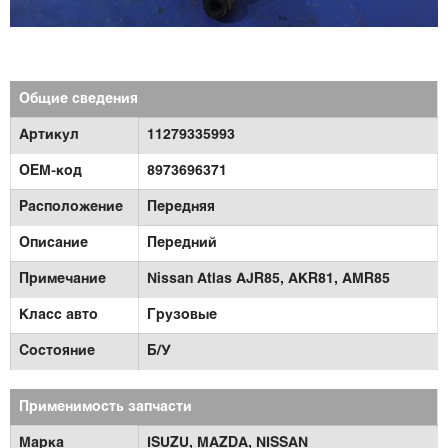
Общие сведения
Артикул
11279335993
OEM-код
8973696371
Расположение
Передняя
Описание
Передний
Примечание
Nissan Atlas AJR85, AKR81, AMR85
Класс авто
Грузовые
Состояние
Б/У
Применимость запчасти
Марка
ISUZU,
MAZDA,
NISSAN