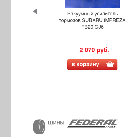
ль
Вакуумный усилитель
SO
тормозов SUBARU IMPREZA
FB20 GJ6
2 070 руб.
в корзину