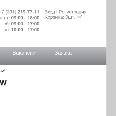
+7 (391)
219-77-11
Вход
|
Регистрация
Корзина:
0шт.
н-пт:
09:00 - 18:00
сб:
09:00 - 17:00
вс:
10:00 - 17:00
Вакансии
Заявка
13W
3W