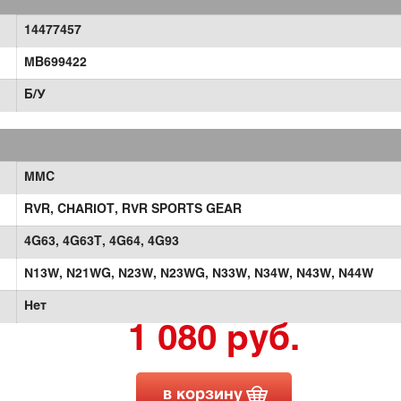
14477457
MB699422
Б/У
MMC
RVR,
CHARIOT,
RVR SPORTS GEAR
4G63,
4G63T,
4G64,
4G93
N13W,
N21WG,
N23W,
N23WG,
N33W,
N34W,
N43W,
N44W
Нет
1 080 руб.
в корзину