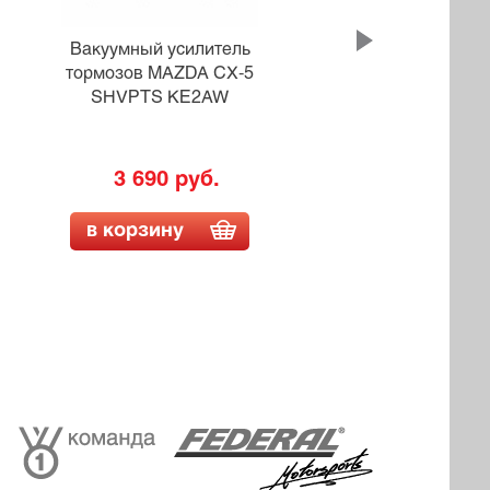
Вакуумный усилитель
В
тормозов MAZDA CX-5
тор
SHVPTS KE2AW
3 690 руб.
в корзину