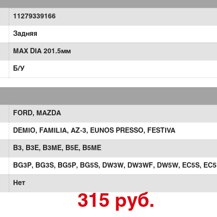
11279339166
Задняя
MAX DIA 201.5мм
Б/У
FORD,
MAZDA
DEMIO,
FAMILIA,
AZ-3,
EUNOS PRESSO,
FESTIVA
B3,
B3E,
B3ME,
B5E,
B5ME
BG3P,
BG3S,
BG5P,
BG5S,
DW3W,
DW3WF,
DW5W,
EC5S,
EC5
Нет
315 руб.