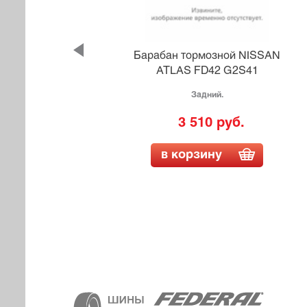
SUZU
Барабан тормозной NISSAN
L
ATLAS FD42 G2S41
Задний.
3 510 руб.
в корзину