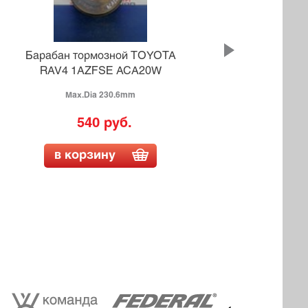
Барабан тормозной TOYOTA
Бара
RAV4 1AZFSE ACA20W
Max.Dia 230.6mm
6
540 руб.
в корзину