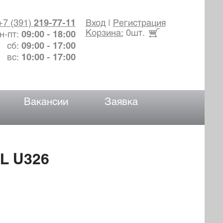
+7 (391)
219-77-11
Вход
|
Регистрация
Корзина:
0шт.
н-пт:
09:00 - 18:00
сб:
09:00 - 17:00
вс:
10:00 - 17:00
Вакансии
Заявка
L U326