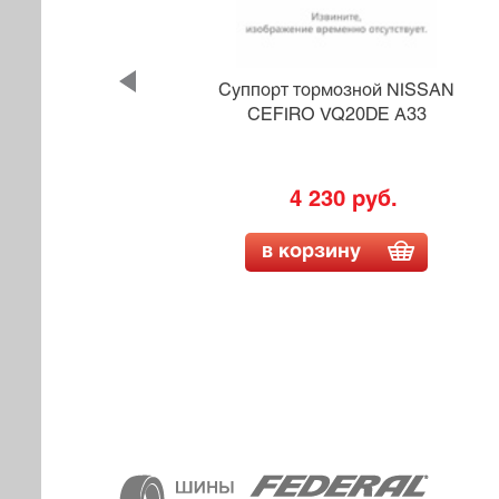
ISSAN
Суппорт тормозной NISSAN
25
CEFIRO VQ20DE A33
4 230 руб.
в корзину