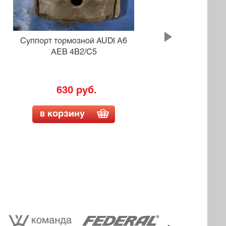
Суппорт тормозной AUDI A6
AEB 4B2/C5
DA
630 руб.
в корзину