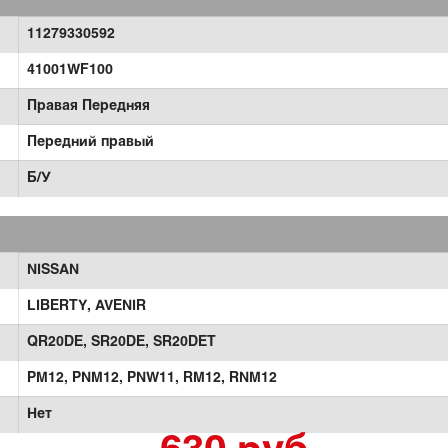
11279330592
41001WF100
Правая Передняя
Передний правый
Б/У
NISSAN
LIBERTY,
AVENIR
QR20DE,
SR20DE,
SR20DET
PM12,
PNM12,
PNW11,
RM12,
RNM12
Нет