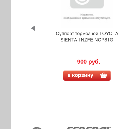
MMC
Суппорт тормозной TOYOTA
0E
SIENTA 1NZFE NCP81G
900 руб.
в корзину