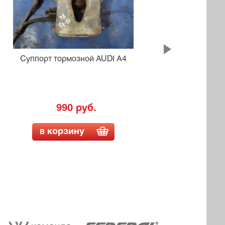
Суппорт тормозной AUDI A4
Суп
C
990 руб.
в корзину