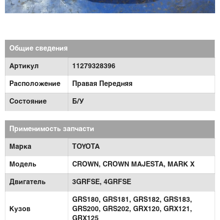
Общие сведения
Артикул
11279328396
Расположение
Правая Передняя
Состояние
Б/У
Применимость запчасти
Марка
TOYOTA
Модель
CROWN,
CROWN MAJESTA,
MARK X
Двигатель
3GRFSE,
4GRFSE
GRS180,
GRS181,
GRS182,
GRS183,
Кузов
GRS200,
GRS202,
GRX120,
GRX121,
GRX125