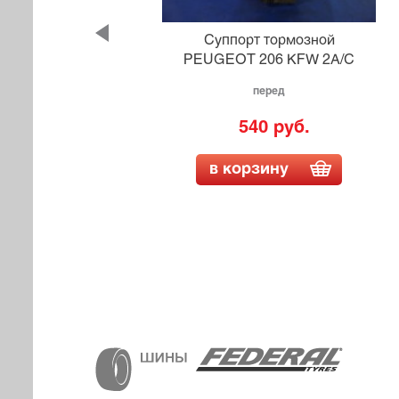
OLVO
Суппорт тормозной
1
PEUGEOT 206 KFW 2A/C
перед
540 руб.
в корзину