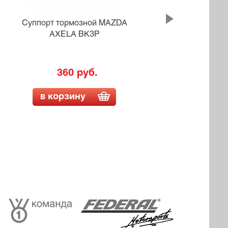
Суппорт тормозной MAZDA
AXELA BK3P
ME
360 руб.
в корзину