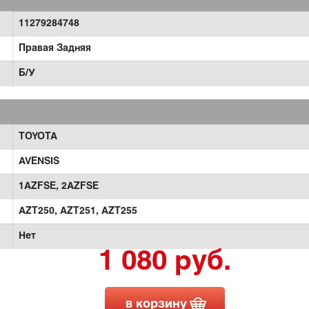
11279284748
Правая Задняя
Б/У
TOYOTA
AVENSIS
1AZFSE,
2AZFSE
AZT250,
AZT251,
AZT255
Нет
1 080 руб.
в корзину