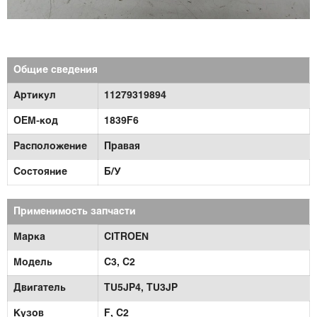
Общие сведения
Артикул
11279319894
OEM-код
1839F6
Расположение
Правая
Состояние
Б/У
Применимость запчасти
Марка
CITROEN
Модель
C3,
C2
Двигатель
TU5JP4,
TU3JP
Кузов
F,
С2