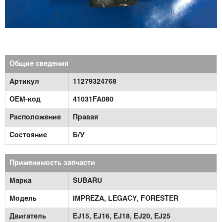
Общие сведения
Артикул
11279324768
OEM-код
41031FA080
Расположение
Правая
Состояние
Б/У
Применимость запчасти
Марка
SUBARU
Модель
IMPREZA,
LEGACY,
FORESTER
Двигатель
EJ15,
EJ16,
EJ18,
EJ20,
EJ25