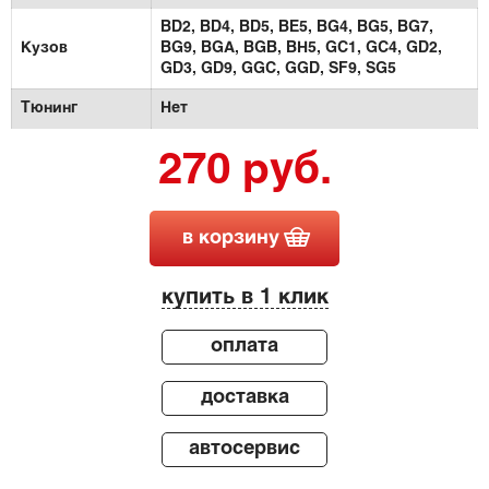
BD2,
BD4,
BD5,
BE5,
BG4,
BG5,
BG7,
Кузов
BG9,
BGA,
BGB,
BH5,
GC1,
GC4,
GD2,
GD3,
GD9,
GGC,
GGD,
SF9,
SG5
Тюнинг
Нет
270 руб.
в корзину
купить в 1 клик
оплата
доставка
автосервис