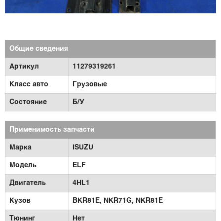
Общие сведения
Артикул
11279319261
Класс авто
Грузовые
Состояние
Б/У
Применимость запчасти
Марка
ISUZU
Модель
ELF
Двигатель
4HL1
Кузов
BKR81E,
NKR71G,
NKR81E
Тюнинг
Нет