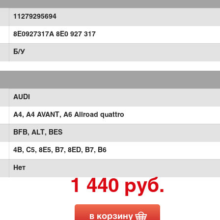
11279295694
8E0927317A 8E0 927 317
Б/У
AUDI
A4,
A4 AVANT,
A6 Allroad quattro
BFB,
ALT,
BES
4B, C5,
8E5,
B7,
8ED, B7,
B6
Нет
1 440 руб.
в корзину