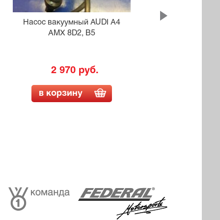
Насос вакуумный AUDI A4
Нас
AMX 8D2, B5
2 970 руб.
в корзину