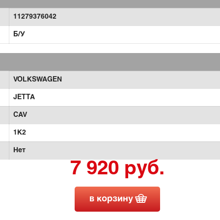
11279376042
Б/У
VOLKSWAGEN
JETTA
CAV
1K2
Нет
7 920 руб.
в корзину