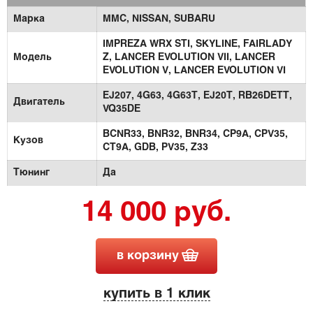
Марка
MMC,
NISSAN,
SUBARU
IMPREZA WRX STI,
SKYLINE,
FAIRLADY
Модель
Z,
LANCER EVOLUTION VII,
LANCER
EVOLUTION V,
LANCER EVOLUTION VI
EJ207,
4G63,
4G63T,
EJ20T,
RB26DETT,
Двигатель
VQ35DE
BCNR33,
BNR32,
BNR34,
CP9A,
CPV35,
Кузов
CT9A,
GDB,
PV35,
Z33
Тюнинг
Да
14 000 руб.
в корзину
купить в 1 клик