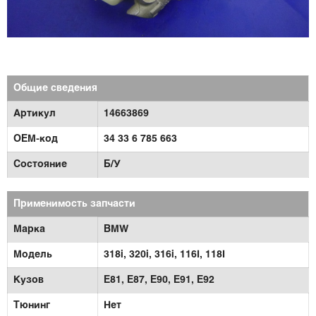
Общие сведения
Артикул
14663869
OEM-код
34 33 6 785 663
Состояние
Б/У
Применимость запчасти
Марка
BMW
Модель
318i,
320i,
316i,
116I,
118I
Кузов
E81,
E87,
E90,
E91,
E92
Тюнинг
Нет