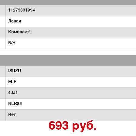
11279391994
Левая
Комплект!
Б/У
ISUZU
ELF
4JJ1
NLR85
Нет
693 руб.