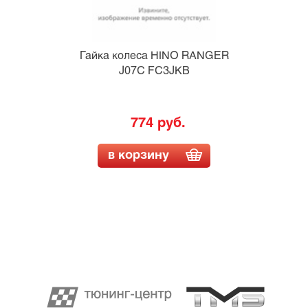
Гайка колеса HINO RANGER
J07C FC3JKB
774 руб.
в корзину