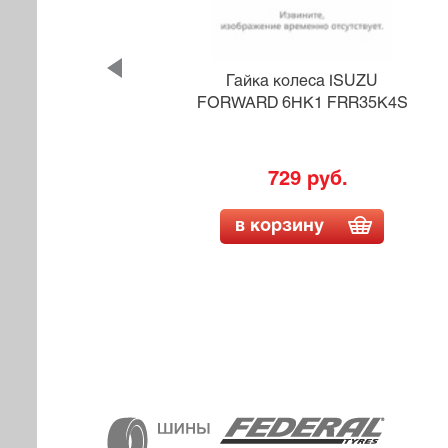
RU
Гайка колеса ISUZU
F5
FORWARD 6HK1 FRR35K4S
729 руб.
в корзину