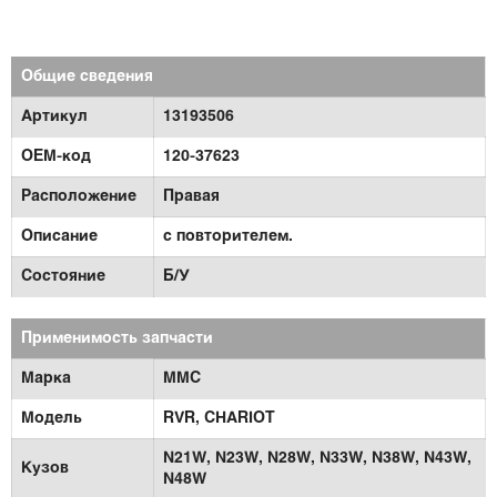
Общие сведения
Артикул
13193506
OEM-код
120-37623
Расположение
Правая
Описание
с повторителем.
Состояние
Б/У
Применимость запчасти
Марка
MMC
Модель
RVR,
CHARIOT
N21W,
N23W,
N28W,
N33W,
N38W,
N43W,
Кузов
N48W