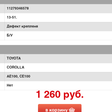
11279346578
13-51.
Дефект крепленя
Б/У
TOYOTA
COROLLA
AE100,
CE100
Нет
1 260 руб.
в корзину