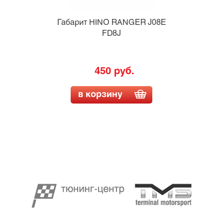
Габарит HINO RANGER J08E
FD8J
450 руб.
в корзину