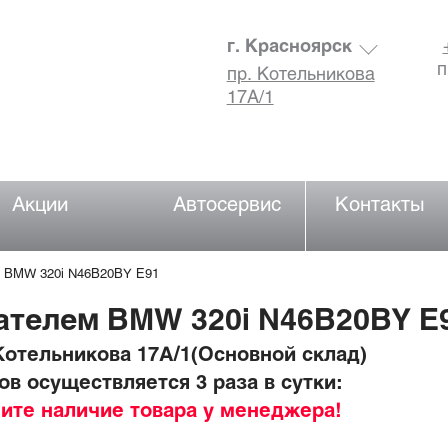
г. Красноярск
п
пр. Котельникова
17А/1
Акции
Автосервис
Контакты
м BMW 320i N46B20BY E91
ателем BMW 320i N46B20BY E
отельникова 17А/1(Основной склад)
в осуществляется 3 раза в сутки:
ните наличие товара у менеджера!