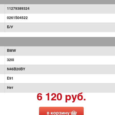
11279389324
0261S04522
Б/У
BMW
320i
N46B20BY
E91
Нет
6 120 руб.
в корзину