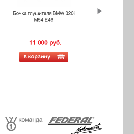
Бочка глушителя BMW 320i
Боч
M54 E46
11 000 руб.
в корзину