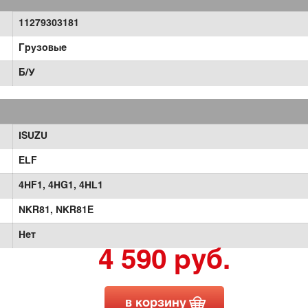
11279303181
Грузовые
Б/У
ISUZU
ELF
4HF1,
4HG1,
4HL1
NKR81,
NKR81E
Нет
4 590 руб.
в корзину