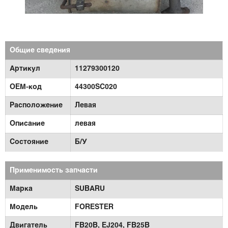
Общие сведения
Артикул
11279300120
OEM-код
44300SC020
Расположение
Левая
Описание
левая
Состояние
Б/У
Применимость запчасти
Марка
SUBARU
Модель
FORESTER
Двигатель
FB20B,
EJ204,
FB25B