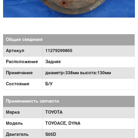
Общие сведения
Артикул
11279299865
Расположение
Задняя
Примечание
диаметр:338мм высота:130мм
Состояние
Б/У
Применимость запчасти
Марка
TOYOTA
Модель
TOYOACE,
DYNA
Двигатель
S05D