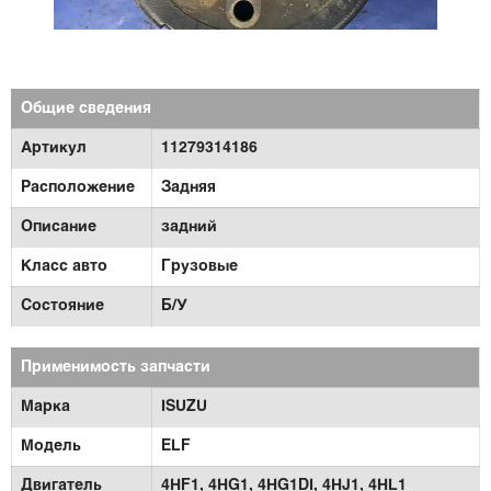
Общие сведения
Артикул
11279314186
Расположение
Задняя
Описание
задний
Класс авто
Грузовые
Состояние
Б/У
Применимость запчасти
Марка
ISUZU
Модель
ELF
Двигатель
4HF1,
4HG1,
4HG1DI,
4HJ1,
4HL1