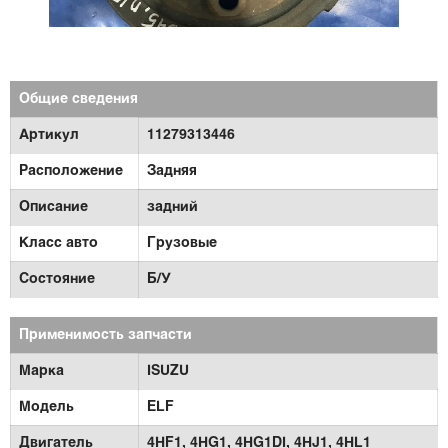
Общие сведения
Артикул
11279313446
Расположение
Задняя
Описание
задний
Класс авто
Грузовые
Состояние
Б/У
Применимость запчасти
Марка
ISUZU
Модель
ELF
Двигатель
4HF1,
4HG1,
4HG1DI,
4HJ1,
4HL1