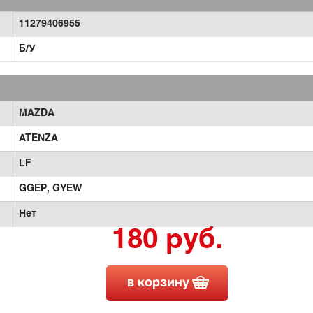
11279406955
Б/У
MAZDA
ATENZA
LF
GGEP,
GYEW
Нет
180 руб.
в корзину