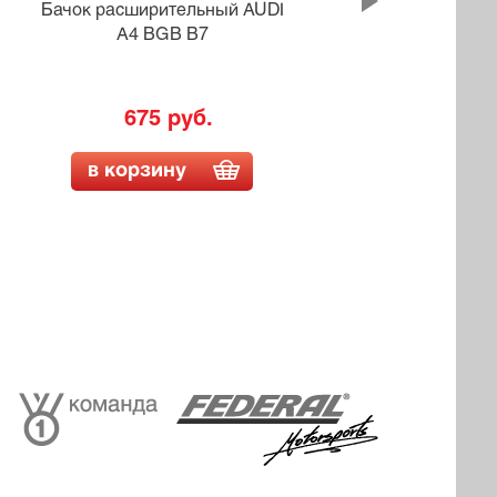
Бачок расширительный AUDI
Ба
A4 BGB B7
675 руб.
в корзину