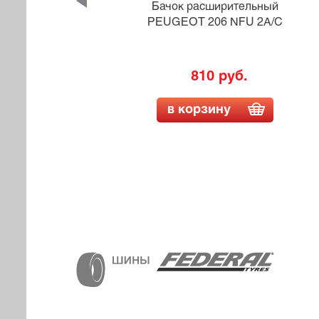
ный
Бачок расширительный
PEUGEOT 206 NFU 2A/C
810 руб.
в корзину