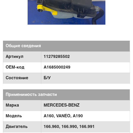
Общие сведения
Артикул
11279285502
OEM-код
A1685000249
Состояние
Б/У
Применимость запчасти
Марка
MERCEDES-BENZ
Модель
A160,
VANEO,
A190
Двигатель
166.960,
166.990,
166.991