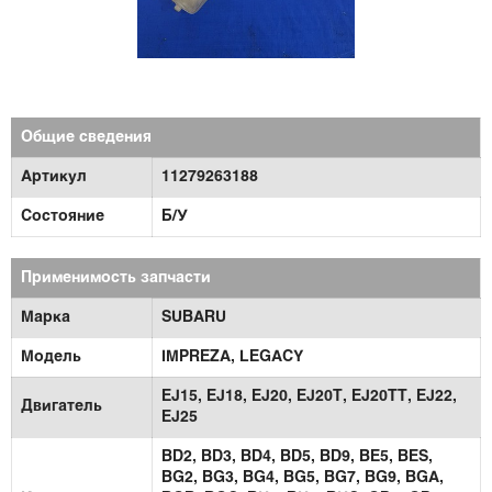
Общие сведения
Артикул
11279263188
Состояние
Б/У
Применимость запчасти
Марка
SUBARU
Модель
IMPREZA,
LEGACY
EJ15,
EJ18,
EJ20,
EJ20T,
EJ20TT,
EJ22,
Двигатель
EJ25
BD2,
BD3,
BD4,
BD5,
BD9,
BE5,
BES,
BG2,
BG3,
BG4,
BG5,
BG7,
BG9,
BGA,