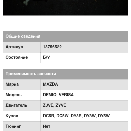
Общие сведения
Артикул
13756522
Состояние
Б/У
Применимость запчасти
Марка
MAZDA
Модель
DEMIO,
VERISA
Двигатель
ZJVE,
ZYVE
Кузов
DC5R,
DC5W,
DY3R,
DY3W,
DY5W
Тюнинг
Нет