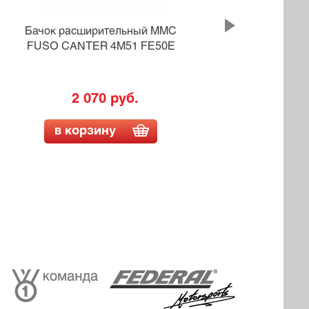
Бачок расширительный MMC
Ба
FUSO CANTER 4M51 FE50E
TO
2 070 руб.
в корзину