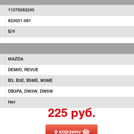
11279282245
823021-081
Б/У
MAZDA
DEMIO,
REVUE
B3,
B3E,
B5ME,
M3ME
DB3PA,
DW3W,
DW5W
Нет
225 руб.
в корзину