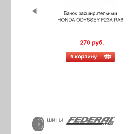
ный
Бачок расширительный
U336
HONDA ODYSSEY F23A RA6
270 руб.
в корзину