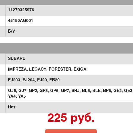
11279325976
45150AG001
Б/У
SUBARU
IMPREZA,
LEGACY,
FORESTER,
EXIGA
EJ203,
EJ204,
EJ20,
FB20
GJ6,
GJ7,
GP2,
GP3,
GP6,
GP7,
SHJ,
BL5,
BLE,
BP5,
GE2,
GE3
YA4,
YA5
Нет
225 руб.