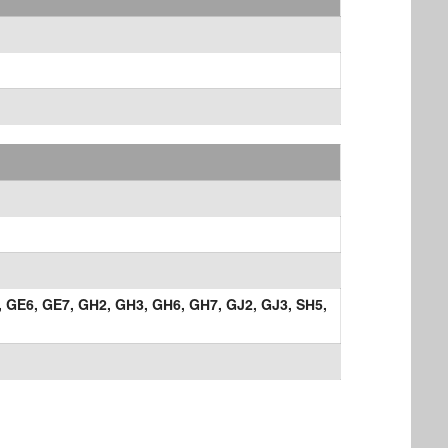
,
GE6,
GE7,
GH2,
GH3,
GH6,
GH7,
GJ2,
GJ3,
SH5,