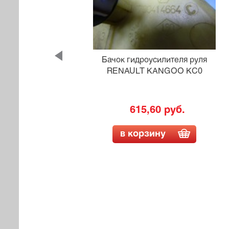
 руля
Бачок гидроусилителя руля
R81E
RENAULT KANGOO KC0
615,60 руб.
в корзину