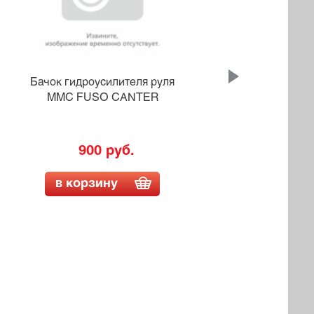
Бачок гидроусилителя руля
Бачо
MMC FUSO CANTER
ISU
900 руб.
в корзину