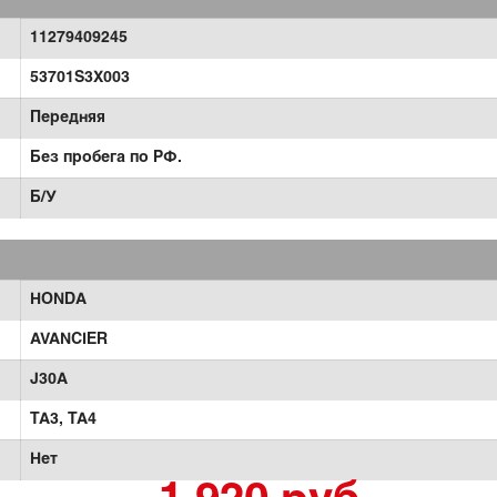
11279409245
53701S3X003
Передняя
Без пробега по РФ.
Б/У
HONDA
AVANCIER
J30A
TA3,
TA4
Нет