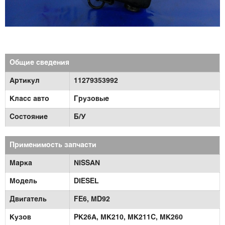
Общие сведения
Артикул
11279353992
Класс авто
Грузовые
Состояние
Б/У
Применимость запчасти
Марка
NISSAN
Модель
DIESEL
Двигатель
FE6,
MD92
Кузов
PK26A,
MK210,
MK211C,
MK260