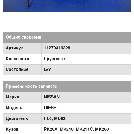
Общие сведения
Артикул
11279319328
Класс авто
Грузовые
Состояние
Б/У
Применимость запчасти
Марка
NISSAN
Модель
DIESEL
Двигатель
FE6,
MD92
Кузов
PK26A,
MK210,
MK211C,
MK260