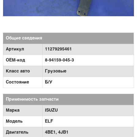
Общие сведения
Артикул
11279295461
OEM-код
8-94159-045-3
Класс авто
Грузовые
Состояние
Б/У
Применимость запчасти
Марка
ISUZU
Модель
ELF
Двигатель
4BE1,
4JB1